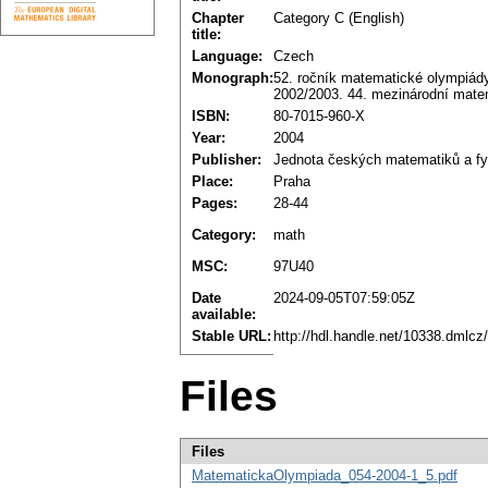
Chapter
Category C (English)
title:
Language:
Czech
Monograph:
52. ročník matematické olympiády
2002/2003. 44. mezinárodní matem
ISBN:
80-7015-960-X
Year:
2004
Publisher:
Jednota českých matematiků a fy
Place:
Praha
Pages:
28-44
Category:
math
MSC:
97U40
Date
2024-09-05T07:59:05Z
available:
Stable URL:
http://hdl.handle.net/10338.dmlc
Files
Files
MatematickaOlympiada_054-2004-1_5.pdf