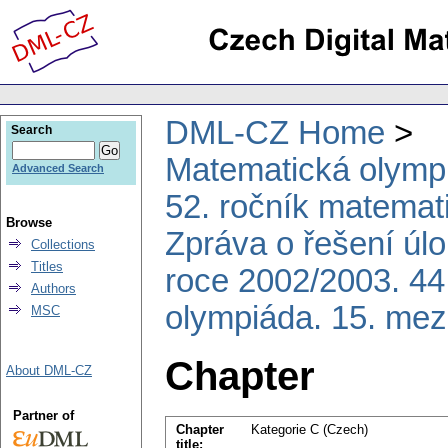
DML-CZ Home
Search
Matematická olymp
Advanced Search
52. ročník matemat
Browse
Zpráva o řešení úl
Collections
Titles
roce 2002/2003. 44
Authors
olympiáda. 15. mez
MSC
Chapter
About DML-CZ
Partner of
Chapter
Kategorie C (Czech)
title: