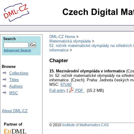
DML-CZ Home
Search
Matematická olympiáda
52. ročník matematické olympiády na středních 
informatice
Advanced Search
Chapter
Browse
15. Mezinárodní olympiáda v informatice
(Cze
Collections
In:
52. ročník matematické olympiády na střední
Titles
informatice.
(Czech).
Praha: Jednota českých ma
MSC:
97U40
Authors
Full entry
|
PDF
(15.2 MB)
MSC
About DML-CZ
Partner of
© 2010
Institute of Mathematics CAS