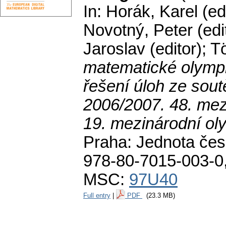
In: Horák, Karel (ed
Novotný, Peter (edi
Jaroslav (editor); T
matematické olympi
řešení úloh ze sou
2006/2007. 48. mez
19. mezinárodní ol
Praha: Jednota čes
978-80-7015-003-0
MSC:
97U40
Full entry
|
PDF
(23.3 MB)