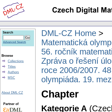
DML-CZ Home
Search
Matematická olymp
Advanced Search
56. ročník matemat
Browse
Zpráva o řešení úl
Collections
Titles
roce 2006/2007. 48
Authors
olympiáda. 19. mez
MSC
Chapter
About DML-CZ
Partner of
Kategorie A
(Czech