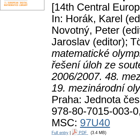
[14th Central Europ
In: Horák, Karel (ed
Novotný, Peter (edi
Jaroslav (editor); T
matematické olympi
řešení úloh ze sou
2006/2007. 48. mez
19. mezinárodní ol
Praha: Jednota čes
978-80-7015-003-0
MSC:
97U40
Full entry
|
PDF
(3.4 MB)