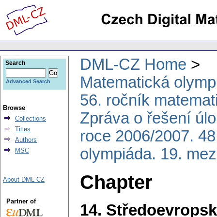
DML-CZ Home
Search
Matematická olymp
Advanced Search
56. ročník matemat
Browse
Zpráva o řešení úl
Collections
Titles
roce 2006/2007. 48
Authors
olympiáda. 19. mez
MSC
Chapter
About DML-CZ
Partner of
14. Středoevropsk