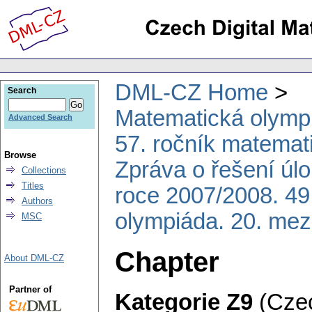
DML-CZ Home
Search
Matematická olymp
Advanced Search
57. ročník matemat
Browse
Zpráva o řešení úl
Collections
Titles
roce 2007/2008. 49
Authors
olympiáda. 20. mez
MSC
Chapter
About DML-CZ
Partner of
Kategorie Z9
(Czec