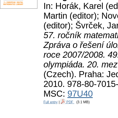
In: Horák, Karel (ed
Martin (editor); Nov
(editor); Švrček, Jar
57. ročník matemat
Zpráva o řešení úl
roce 2007/2008. 49
olympiáda. 20. mezi
(Czech).
Praha: Je
2010. 978-80-7015
MSC:
97U40
Full entry
|
PDF
(3.1 MB)