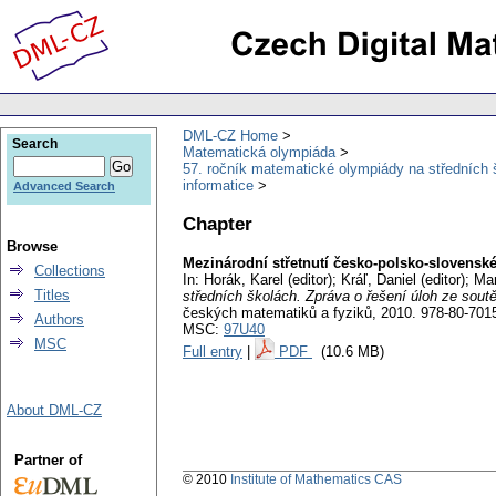
DML-CZ Home
Search
Matematická olympiáda
57. ročník matematické olympiády na středních 
informatice
Advanced Search
Chapter
Browse
Mezinárodní střetnutí česko-polsko-slovensk
Collections
In: Horák, Karel (editor); Kráľ, Daniel (editor); M
Titles
středních školách. Zpráva o řešení úloh ze sou
českých matematiků a fyziků, 2010. 978-80-701
Authors
MSC:
97U40
MSC
Full entry
|
PDF
(10.6 MB)
About DML-CZ
Partner of
© 2010
Institute of Mathematics CAS