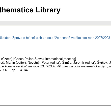
školách. Zpráva o řešení úloh ze soutěže konané ve školním roce 2007/2008
é
(Czech) [Czech-Polish-Slovak international meeting].
areš, Martin (editor); Novotný, Peter (editor); Šimša, Jaromír (editor); Švrček, J
těže konané ve školním roce 2007/2008. 49. mezinárodní matematická olympiá
5-006-1,
pp. 134-147