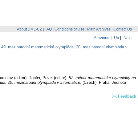
About DML-CZ
|
FAQ
|
Conditions of Use
|
Math Archives
|
Contact Us
Previous
|
Up
|
Next
. 49. mezinárodní matematická olympiáda. 20. mezinárodní olympiáda v
aroslav (editor); Töpfer, Pavel (editor):
57. ročník matematické olympiády na
da. 20. mezinárodní olympiáda v informatice.
(Czech).
Praha: Jednota
Feedback