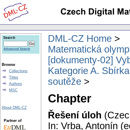
DML-CZ Home
Search
Matematická olymp
Advanced Search
[dokumenty-02] Vyb
Browse
Kategorie A. Sbírka
Collections
Titles
soutěže
Authors
MSC
Chapter
About DML-CZ
Řešení úloh
(Czech
Partner of
In: Vrba, Antonín (e