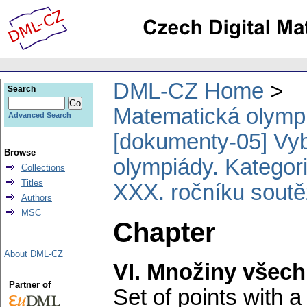
DML-CZ Home
Search
Matematická olymp
Advanced Search
[dokumenty-05] Vy
Browse
olympiády. Kategori
Collections
Titles
XXX. ročníku sout
Authors
MSC
Chapter
About DML-CZ
VI. Množiny všech
Partner of
Set of points with a