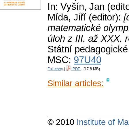
In: Vyšín, Jan (edit
Mída, Jiří (editor):
[
matematické olympi
úloh z III. až XXX.
Státní pedagogické
MSC:
97U40
Full entry
|
PDF
(17.8 MB)
Similar articles:
© 2010
Institute of 