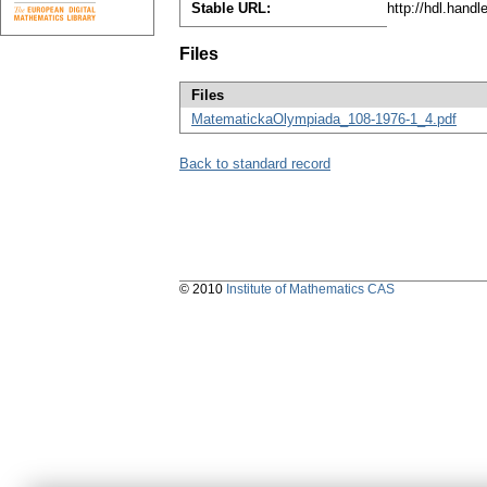
Stable URL:
http://hdl.hand
Files
Files
MatematickaOlympiada_108-1976-1_4.pdf
Back to standard record
© 2010
Institute of Mathematics CAS