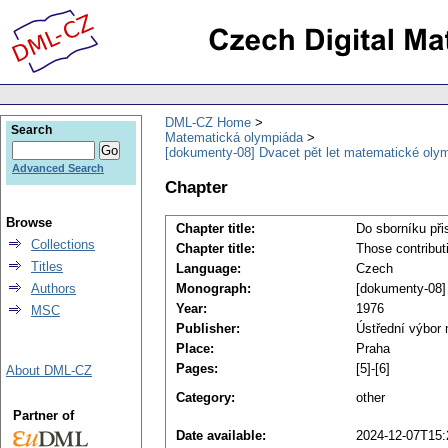
DML-CZ Home
Search
Matematická olympiáda
[dokumenty-08] Dvacet pět let matematické oly
Advanced Search
Chapter
Browse
Chapter title:
Do sborníku při
Collections
Chapter title:
Those contribut
Titles
Language:
Czech
Authors
Monograph:
[dokumenty-08]
Year:
1976
MSC
Publisher:
Ústřední výbor
Place:
Praha
Pages:
[5]-[6]
About DML-CZ
Category:
other
Partner of
Date available:
2024-12-07T15: