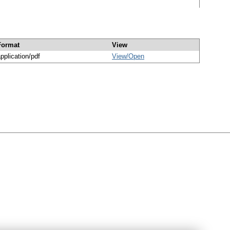
Format
View
pplication/pdf
View/
Open