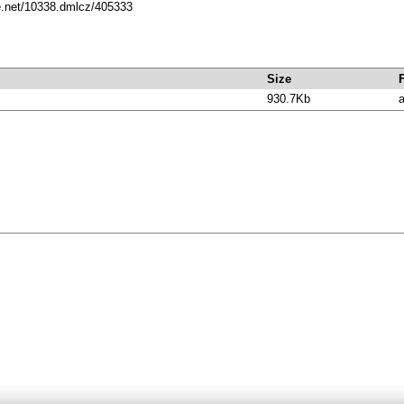
le.net/10338.dmlcz/405333
Size
930.7Kb
a