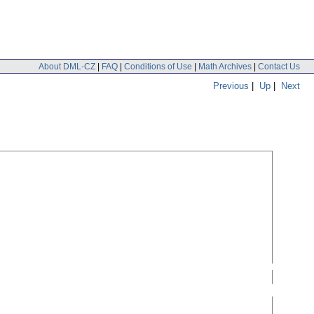
About DML-CZ
|
FAQ
|
Conditions of Use
|
Math Archives
|
Contact Us
Previous
|
Up
|
Next