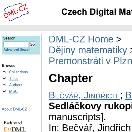
DML-CZ Home
Search
Dějiny matematiky
Advanced Search
Premonstráti v Plzni
Browse
Collections
Chapter
Titles
Authors
MSC
Bečvář, Jindřich
;
B
Sedláčkovy rukop
About DML-CZ
manuscripts].
Partner of
In: Bečvář, Jindřic