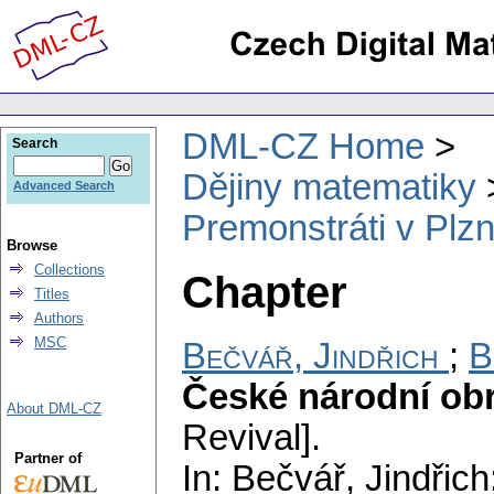
DML-CZ Home
Search
Dějiny matematiky
Advanced Search
Premonstráti v Plzni
Browse
Collections
Chapter
Titles
Authors
MSC
Bečvář, Jindřich
;
B
České národní ob
About DML-CZ
Revival].
Partner of
In: Bečvář, Jindřic