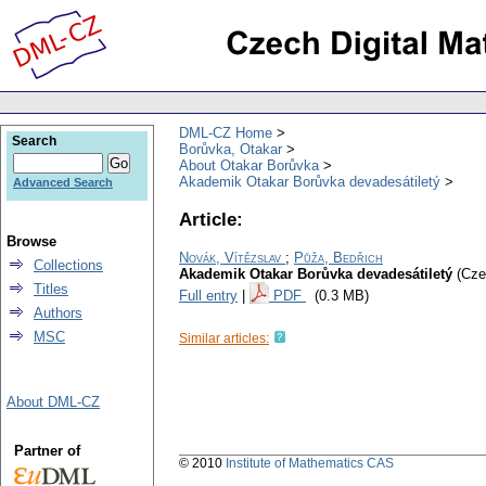
DML-CZ Home
Search
Borůvka, Otakar
About Otakar Borůvka
Akademik Otakar Borůvka devadesátiletý
Advanced Search
Article:
Browse
Novák, Vítězslav
;
Půža, Bedřich
Collections
Akademik Otakar Borůvka devadesátiletý
(Cze
Titles
Full entry
|
PDF
(0.3 MB)
Authors
MSC
Similar articles:
About DML-CZ
Partner of
© 2010
Institute of Mathematics CAS