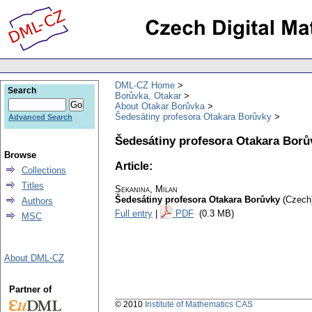
DML-CZ Home
Search
Borůvka, Otakar
About Otakar Borůvka
Šedesátiny profesora Otakara Borůvky
Advanced Search
Šedesátiny profesora Otakara Borů
Browse
Article:
Collections
Titles
Sekanina, Milan
Šedesátiny profesora Otakara Borůvky
(Czech
Authors
Full entry
|
PDF
(0.3 MB)
MSC
About DML-CZ
Partner of
© 2010
Institute of Mathematics CAS