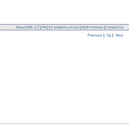
About DML-CZ
|
FAQ
|
Conditions of Use
|
Math Archives
|
Contact Us
Previous
|
Up
|
Next