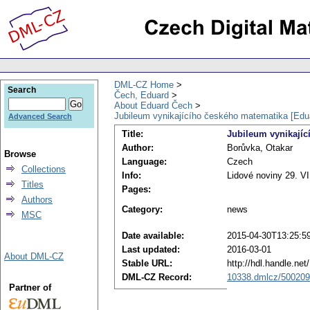
DML-CZ Home
Search
Čech, Eduard
About Eduard Čech
Jubileum vynikajícího českého matematika [Edu
Advanced Search
Title:
Jubileum vynikajíc
Author:
Borůvka, Otakar
Browse
Language:
Czech
Collections
Info:
Lidové noviny 29. VI
Titles
Pages:
Authors
Category:
news
MSC
Date available:
2015-04-30T13:25:5
Last updated:
2016-03-01
About DML-CZ
Stable URL:
http://hdl.handle.ne
DML-CZ Record:
10338.dmlcz/500209
Partner of