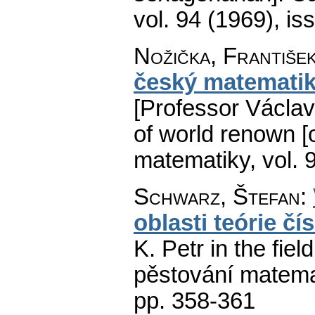
vol. 94 (1969), is
Nožička, Františe
český matematik
[Professor Václa
of world renown [o
matematiky
,
vol. 
Schwarz, Štefan
:
oblasti teórie čís
K. Petr in the fiel
pěstování matema
pp. 358-361