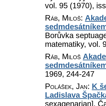
vol. 95 (1970), is
Ráb, Miloš
:
Akade
sedmdesátníke
Borůvka septuage
matematiky
,
vol. 
Ráb, Miloš
Akade
sedmdesátníke
1969, 244-247
Polášek, Jan
:
K š
Ladislava Špačk
sexagenarian].
Ča