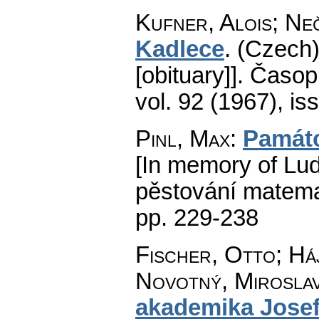
Kufner, Alois; Neč
Kadlece
.
(Czech)
[obituary]].
Časopi
vol. 92 (1967), is
Pinl, Max
:
Památ
[In memory of Lu
pěstování matema
pp. 229-238
Fischer, Otto; Háj
Novotný, Miroslav
akademika Jose