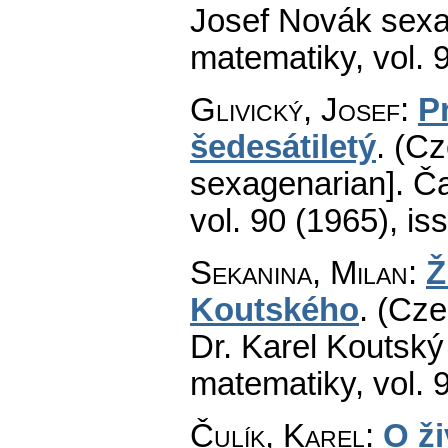
Josef Novák sexa
matematiky
,
vol. 
Glivický, Josef
:
P
šedesátiletý
.
(Cz
sexagenarian].
Ča
vol. 90 (1965), is
Sekanina, Milan
:
Ž
Koutského
.
(Cze
Dr. Karel Koutský 
matematiky
,
vol. 
Čulík, Karel
:
O ži