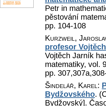
Petr in mathematic
pěstování matema
pp. 104-108
Kurzweil, Jarosla
profesor Vojtěch
Vojtěch Jarník has
matematiky
,
vol. 
pp. 307,307a,308
Šindelář, Karel
:
P
Bydžovského
.
(
Bydžovský].
Časo