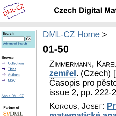
DML-CZ Home
Search
Advanced Search
01-50
Browse
Zimmermann, Kare
Collections
Titles
zemřel
.
(Czech) [
Authors
Časopis pro pěst
MSC
issue 2
,
pp. 222-
About DML-CZ
Korous, Josef
:
Pr
Partner of
matematické ana