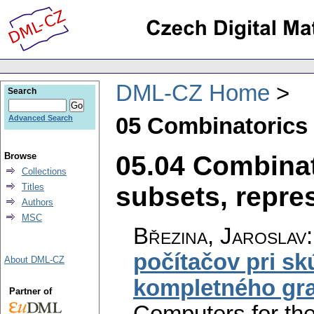
DML-CZ Home
Search
05 Combinatorics
Advanced Search
05.04 Combinat
Browse
Collections
subsets, repres
Titles
Authors
MSC
Březina, Jaroslav
počítačov pri sk
About DML-CZ
kompletného gr
Partner of
Computers for the