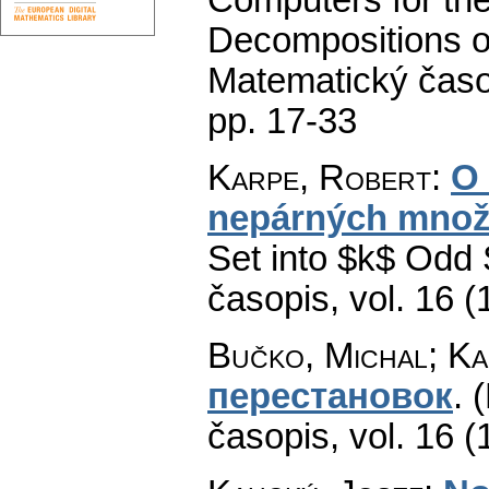
Decompositions o
Matematický časo
pp. 17-33
Karpe, Robert
:
O 
nepárných množ
Set into $k$ Odd 
časopis
,
vol. 16 (
Bučko, Michal; Ka
перестановок
.
(
časopis
,
vol. 16 (