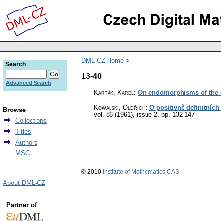
DML-CZ Home
Search
13-40
Advanced Search
Karták, Karel
:
On endomorphisms of the 
Kowalski, Oldřich
:
O positivně definitních
Browse
vol. 86 (1961), issue 2
,
pp. 132-147
Collections
Titles
Authors
MSC
© 2010
Institute of Mathematics CAS
About DML-CZ
Partner of