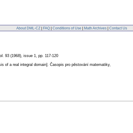
About DML-CZ
|
FAQ
|
Conditions of Use
|
Math Archives
|
Contact Us
ol. 93 (1968), issue 1
,
pp. 117-120
is of a real integral domain].
Časopis pro pěstování matematiky
,