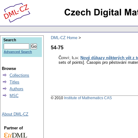
DML-CZ Home
Search
54-75
Advanced Search
Černý, Ilja
:
Nové důkazy některých vět z t
sets of points].
Časopis pro pěstování mate
Browse
Collections
Titles
Authors
MSC
© 2010
Institute of Mathematics CAS
About DML-CZ
Partner of