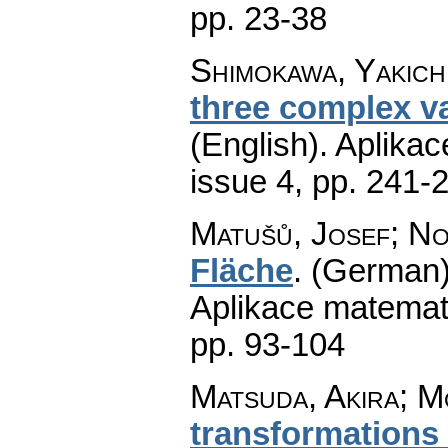
pp. 23-38
Shimokawa, Yakich
three complex va
(English).
Aplikac
issue 4
,
pp. 241-
Matušů, Josef; No
Fläche
.
(German)
Aplikace matemat
pp. 93-104
Matsuda, Akira; M
transformations