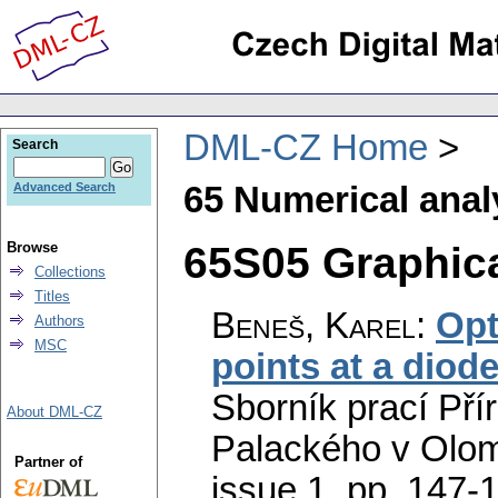
DML-CZ Home
Search
65 Numerical anal
Advanced Search
65S05 Graphica
Browse
Collections
Titles
Beneš, Karel
:
Opt
Authors
MSC
points at a diod
Sborník prací Pří
About DML-CZ
Palackého v Olom
Partner of
issue 1
,
pp. 147-