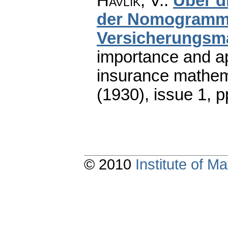
Havlík, V.
:
Über d
der Nomogramme
Versicherungsm
importance and ap
insurance mathem
(1930), issue 1
,
p
© 2010
Institute of 