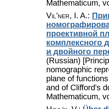
Mathematicum
,
v
Vil'ner, I. A.
:
При
номографирова
проективной п
комплексного 
и двойного пер
(Russian) [Princi
nomographic repre
plane of functions
and of Clifford's d
Mathematicum
,
v