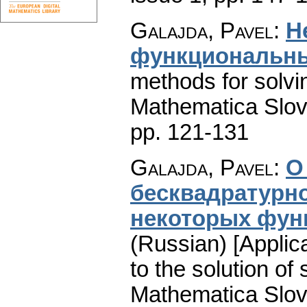
Galajda, Pavel
:
Н
функциональны
methods for solvin
Mathematica Slo
pp. 121-131
Galajda, Pavel
:
О
бесквадратурн
некоторых фун
(Russian) [Applic
to the solution of
Mathematica Slo