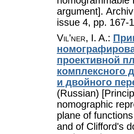
nomogrammable fu
argument].
Archi
issue 4
,
pp. 167-
Vil'ner, I. A.
:
При
номографирова
проективной п
комплексного 
и двойного пер
(Russian) [Princi
nomographic repre
plane of functions
and of Clifford's d