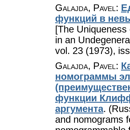
Galajda, Pavel
:
Е
функций в нев
[The Uniqueness 
in an Undegenera
vol. 23 (1973), is
Galajda, Pavel
:
К
номограммы э
(преимуществе
функции Клифф
аргумента
.
(Rus
and nomograms fo