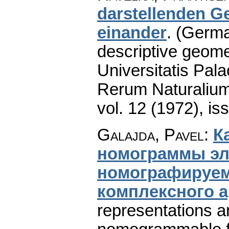
darstellenden G
einander
.
(Germa
descriptive geom
Universitatis Pal
Rerum Naturaliu
vol. 12 (1972), is
Galajda, Pavel
:
К
номограммы э
номографируем
комплексного а
representations 