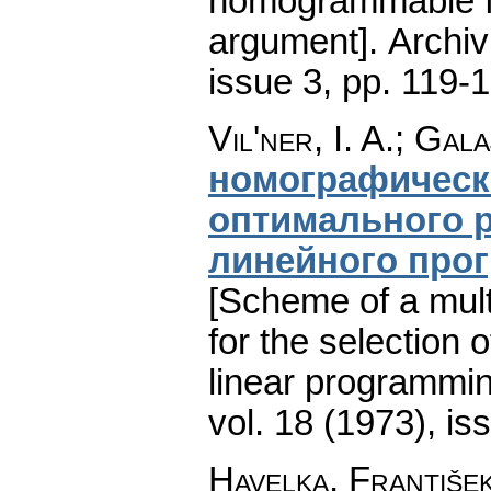
nomogrammable fu
argument].
Archi
issue 3
,
pp. 119-
Vil'ner, I. A.; Gal
номографическ
оптимального 
линейного про
[Scheme of a mul
for the selection 
linear programmin
vol. 18 (1973), is
Havelka, Františe