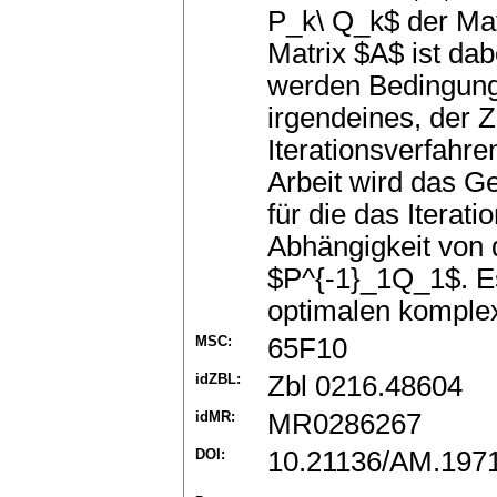
P_k\ Q_k$ der Mat
Matrix $A$ ist dabe
werden Bedingunge
irgendeines, der 
Iterationsverfahre
Arbeit wird das G
für die das Iterati
Abhängigkeit von 
$P^{-1}_1Q_1$. E
optimalen komplex
MSC:
65F10
idZBL:
Zbl 0216.48604
idMR:
MR0286267
DOI:
10.21136/AM.197