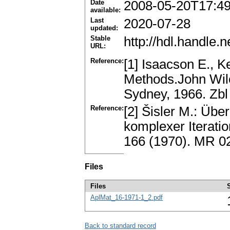
Date
2008-05-20T17:4
available:
Last
2020-07-28
updated:
Stable
http://hdl.handle
URL:
Reference:
[1] Isaacson E., K
Methods.John Wile
Sydney, 1966. Zb
Reference:
[2] Šisler M.: Üb
komplexer Iterati
166 (1970). MR 0
Files
Files
AplMat_16-1971-1_2.pdf
Back to standard record