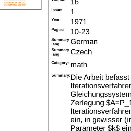
16
Issue:
1
Year:
1971
Pages:
10-23
Summary
German
lang:
Summary
Czech
lang:
Category:
math
Summary:
Die Arbeit befasst
Iterationsverfahre
Gleichungssystem
Zerlegung $A=P_
Iterationsverfahr
ein, in gewisser (
Parameter $k$ ein