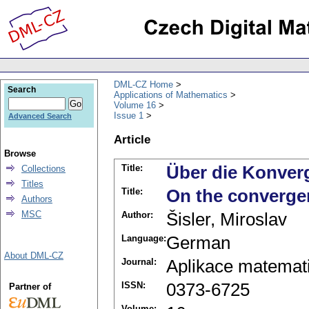
DML-CZ Home
Search
Applications of Mathematics
Volume 16
Issue 1
Advanced Search
Article
Browse
Title:
Über die Konverg
Collections
Titles
Title:
On the convergen
Authors
MSC
Author:
Šisler, Miroslav
Language:
German
About DML-CZ
Journal:
Aplikace matemat
ISSN:
0373-6725
Partner of
Volume: