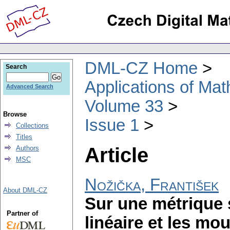
DML-CZ Home
Search
Applications of Ma
Advanced Search
Volume 33
Browse
Issue 1
Collections
Titles
Article
Authors
MSC
Nožička, František
About DML-CZ
Sur une métrique 
Partner of
linéaire et les m