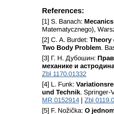
References:
[1] S. Banach:
Mecanics
Matematycznego), Wars
[2] C. A. Burdet:
Theory 
Two Body Problem
. Ba
[3] Г. H. Дубошин:
Прав
механике и астродин
Zbl 1170.01332
[4] L. Funk:
Variationsr
und Technik
. Springer-
MR 0152914
|
Zbl 0119.
[5] F. Nožička:
O jednom