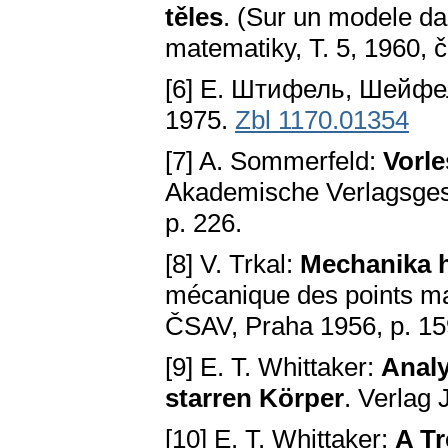
těles
. (Sur un modele da
matematiky, T. 5, 1960, č
[6] E. Штифель, Шейф
1975.
Zbl 1170.01354
[7] A. Sommerfeld:
Vorle
Akademische Verlagsgesel
p. 226.
[8] V. Trkal:
Mechanika 
mécanique des points mat
ČSAV, Praha 1956, p. 15
[9] E. T. Whittaker:
Analy
starren Körper
. Verlag 
[10] E. T. Whittaker:
A Tr