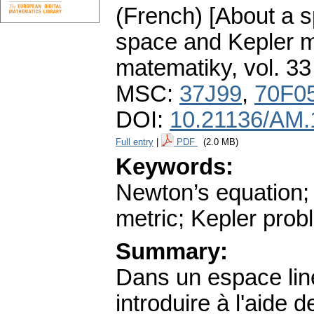
(French) [About a sp
space and Kepler m
matematiky
,
vol. 33
MSC:
37J99
,
70F0
DOI:
10.21136/AM.
Full entry
|
PDF
(2.0 MB)
Keywords:
Newton’s equation; i
metric; Kepler prob
Summary:
Dans un espace liné
introduire à l'aide 