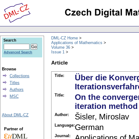
DML-CZ Home
Search
Applications of Mathematics
Volume 36
Issue 1
Advanced Search
Article
Browse
Title:
Über die Konver
Collections
Titles
Iterationsverfah
Authors
Title:
On the convergen
MSC
iteration method
Author:
Šisler, Miroslav
About DML-CZ
Language:
German
Partner of
Journal:
Applications of M