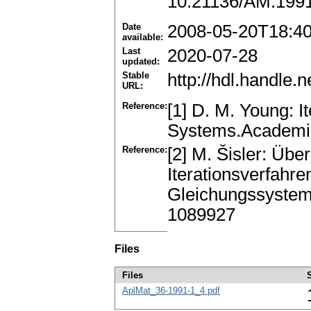
10.21136/AM.199
Date
2008-05-20T18:4
available:
Last
2020-07-28
updated:
Stable
http://hdl.handle
URL:
Reference:
[1] D. M. Young: It
Systems.Academi
Reference:
[2] M. Šisler: Üb
Iterationsverfahre
Gleichungssysteme
1089927
Files
Files
AplMat_36-1991-1_4.pdf