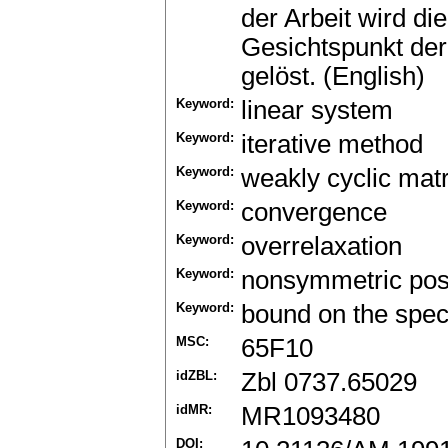
der Arbeit wird d
Gesichtspunkt de
gelöst. (English)
Keyword:
linear system
Keyword:
iterative method
Keyword:
weakly cyclic matr
Keyword:
convergence
Keyword:
overrelaxation
Keyword:
nonsymmetric posit
Keyword:
bound on the spect
MSC:
65F10
idZBL:
Zbl 0737.65029
idMR:
MR1093480
DOI: