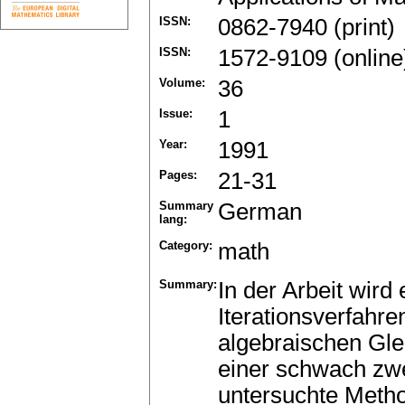
ISSN:
0862-7940 (print)
ISSN:
1572-9109 (online
Volume:
36
Issue:
1
Year:
1991
Pages:
21-31
Summary
German
lang:
Category:
math
Summary:
In der Arbeit wir
Iterationsverfahre
algebraischen Gl
einer schwach zwe
untersuchte Metho