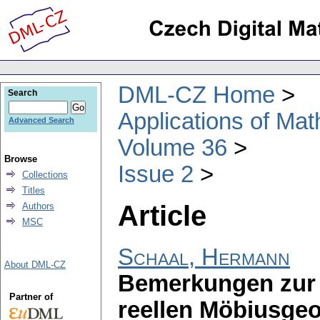
DML-CZ Home
Search
Applications of Ma
Advanced Search
Volume 36
Browse
Issue 2
Collections
Titles
Article
Authors
MSC
Schaal, Hermann
About DML-CZ
Bemerkungen zur 
Partner of
reellen Möbiusge