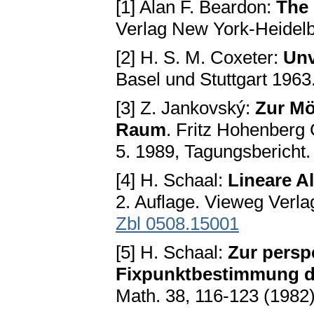
[1] Alan F. Beardon:
The 
Verlag New York-Heidelb
[2] H. S. M. Coxeter:
Unv
Basel und Stuttgart 1963
[3] Z. Jankovský:
Zur Mö
Raum
. Fritz Hohenberg
5. 1989, Tagungsbericht.
[4] H. Schaal:
Lineare A
2. Auflage. Vieweg Verl
Zbl 0508.15001
[5] H. Schaal:
Zur persp
Fixpunktbestimmung de
Math. 38, 116-123 (1982