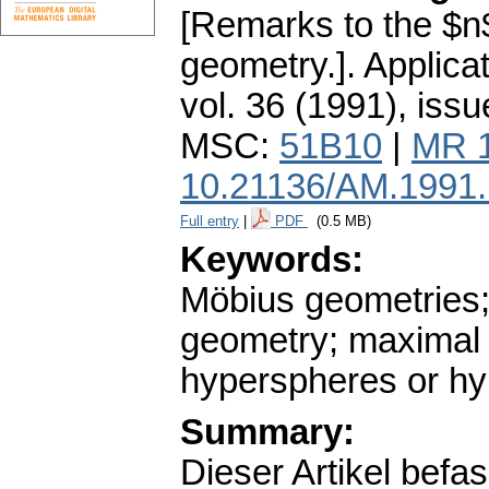
[Remarks to the $n
geometry.].
Applica
vol. 36 (1991), issu
MSC:
51B10
|
MR 
10.21136/AM.1991
Full entry
|
PDF
(0.5 MB)
Keywords:
Möbius geometries;
geometry; maximal n
hyperspheres or h
Summary:
Dieser Artikel befa