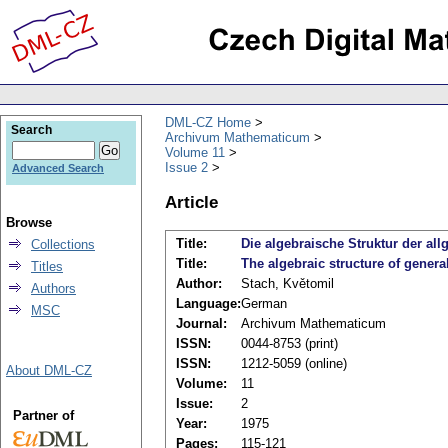
DML-CZ Home
Search
Archivum Mathematicum
Volume 11
Issue 2
Advanced Search
Article
Browse
Title:
Die algebraische Struktur der 
Collections
Title:
The algebraic structure of gener
Titles
Author:
Stach, Květomil
Authors
Language:
German
MSC
Journal:
Archivum Mathematicum
ISSN:
0044-8753 (print)
ISSN:
1212-5059 (online)
About DML-CZ
Volume:
11
Issue:
2
Partner of
Year:
1975
Pages:
115-121