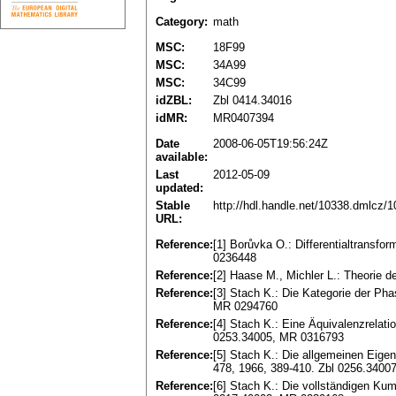
Category:
math
MSC:
18F99
MSC:
34A99
MSC:
34C99
idZBL:
Zbl 0414.34016
idMR:
MR0407394
Date
2008-06-05T19:56:24Z
available:
Last
2012-05-09
updated:
Stable
http://hdl.handle.net/10338.dmlcz/
URL:
Reference:
[1] Borůvka O.: Differentialtransf
0236448
Reference:
[2] Haase M., Michler L.: Theorie 
Reference:
[3] Stach K.: Die Kategorie der Ph
MR 0294760
Reference:
[4] Stach K.: Eine Äquivalenzrelati
0253.34005, MR 0316793
Reference:
[5] Stach K.: Die allgemeinen Eige
478, 1966, 389-410. Zbl 0256.340
Reference:
[6] Stach K.: Die vollständigen Ku