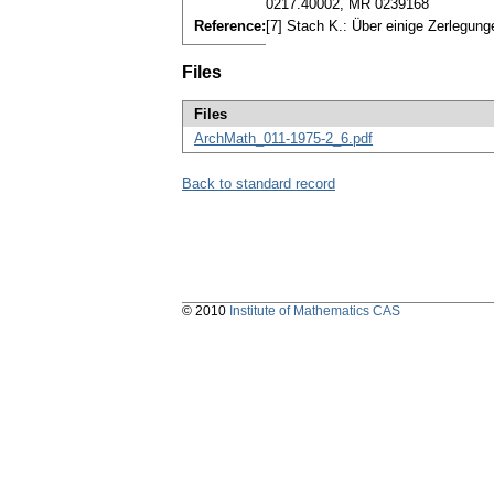
0217.40002, MR 0239168
Reference:
[7] Stach K.: Über einige Zerlegun
Files
Files
ArchMath_011-1975-2_6.pdf
Back to standard record
© 2010
Institute of Mathematics CAS