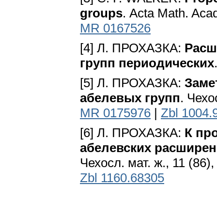
groups
. Асta Math. Aca
MR 0167526
[4] Л. ПРОХАЗКА:
Расш
групп периодических
[5] Л. ПРОХАЗКА:
Заме
абелевых групп
. Чехо
MR 0175976
|
Zbl 1004.
[6] Л. ПРОХАЗКА:
К пр
абелевских расшире
Чехосл. мат. ж., 11 (86)
Zbl 1160.68305