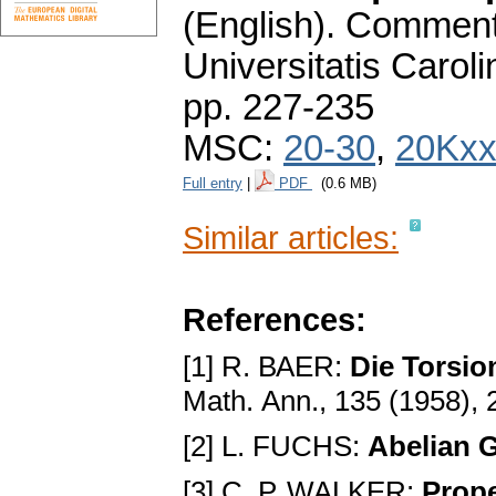
(English).
Commenta
Universitatis Carol
pp. 227-235
MSC:
20-30
,
20Kx
Full entry
|
PDF
(0.6 MB)
Similar articles:
References:
[1] R. ВАER:
Die Torsi
Маth. Аnn., 135 (1958),
[2] L. FUCHS:
Аbelian 
[3] С. Р. WALKER:
Рrope