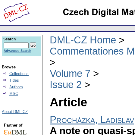
DML-CZ Home
Search
Commentationes Mat
Advanced Search
Browse
Volume 7
Collections
Titles
Issue 2
Authors
MSC
Article
About DML-CZ
Procházka, Ladislav
Partner of
A note on quasi-sp