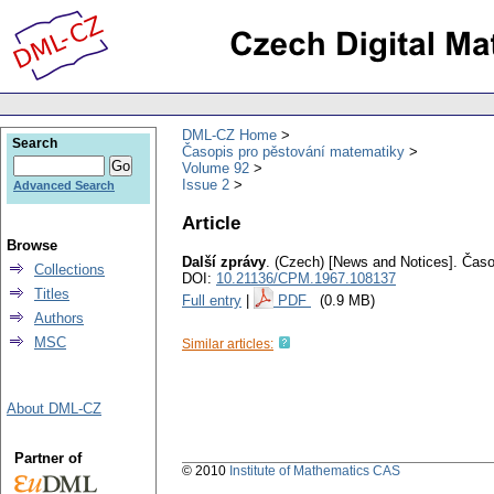
DML-CZ Home
Search
Časopis pro pěstování matematiky
Volume 92
Issue 2
Advanced Search
Article
Browse
Další zprávy
.
(Czech) [News and Notices].
Časo
Collections
DOI:
10.21136/CPM.1967.108137
Titles
Full entry
|
PDF
(0.9 MB)
Authors
MSC
Similar articles:
About DML-CZ
Partner of
© 2010
Institute of Mathematics CAS