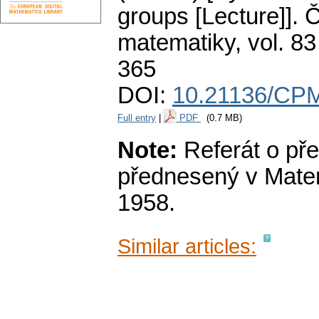
groups [Lecture]].
Č
matematiky
,
vol. 83
365
DOI:
10.21136/CP
Full entry
|
PDF
(0.7 MB)
Note:
Referát o pře
přednesený v Matem
1958.
Similar articles: