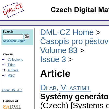
DML-CZ Home
Search
Časopis pro pěstov
Advanced Search
Volume 83
Browse
Issue 3
Collections
Titles
Article
Authors
MSC
Dlab, Vlastimil
About DML-CZ
Systémy generáto
Partner of
(Czech) [Systems o