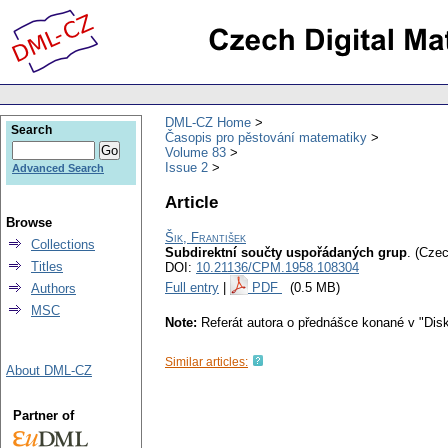
DML-CZ Home
Search
Časopis pro pěstování matematiky
Volume 83
Issue 2
Advanced Search
Article
Browse
Šik, František
Collections
Subdirektní součty uspořádaných grup
.
(Czec
Titles
DOI:
10.21136/CPM.1958.108304
Full entry
|
PDF
(0.5 MB)
Authors
MSC
Note:
Referát autora o přednášce konané v "Dis
Similar articles:
About DML-CZ
Partner of