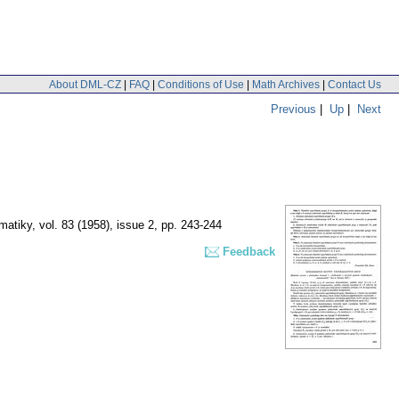
About DML-CZ
|
FAQ
|
Conditions of Use
|
Math Archives
|
Contact Us
Previous
|
Up
|
Next
matiky
,
vol. 83 (1958), issue 2
,
pp. 243-244
Feedback