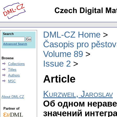
DML-CZ Home
Search
Časopis pro pěstov
Advanced Search
Volume 89
Browse
Issue 2
Collections
Titles
Article
Authors
MSC
Kurzweil, Jaroslav
About DML-CZ
Об одном нераве
Partner of
значений интегр