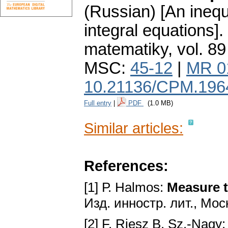
(Russian) [An inequ
integral equations].
matematiky
,
vol. 89
MSC:
45-12
|
MR 0
10.21136/CPM.196
Full entry
|
PDF
(1.0 MB)
Similar articles:
References:
[1] Р. Halmos:
Measure 
Изд. инностр. лит., Мос
[2] F. Riesz B. Sz.-Nagy