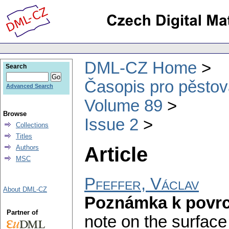
DML-CZ Home
Search
Časopis pro pěstov
Advanced Search
Volume 89
Browse
Issue 2
Collections
Titles
Article
Authors
MSC
Pfeffer, Václav
About DML-CZ
Poznámka k povr
Partner of
note on the surface 