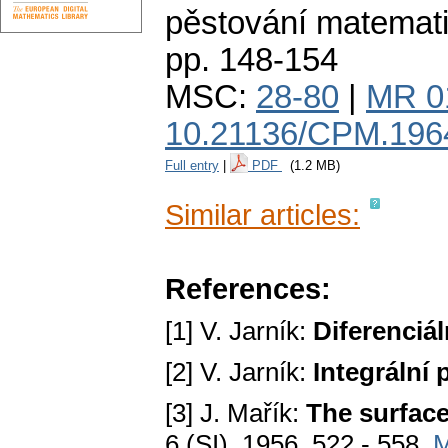
pěstování matemat
pp. 148-154
MSC:
28-80
|
MR 0
10.21136/CPM.196
Full entry
|
PDF
(1.2 MB)
Similar articles:
References:
[1] V. Jarník:
Diferenciál
[2] V. Jarník:
Integrální p
[3] J. Mařík:
The surface
6 (SI), 1956, 522 - 558.
M