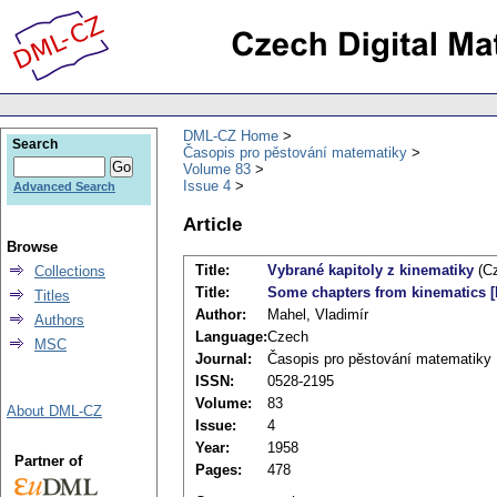
DML-CZ Home
Search
Časopis pro pěstování matematiky
Volume 83
Issue 4
Advanced Search
Article
Browse
Title:
Vybrané kapitoly z kinematiky
(Cz
Collections
Title:
Some chapters from kinematics [
Titles
Author:
Mahel, Vladimír
Authors
Language:
Czech
MSC
Journal:
Časopis pro pěstování matematiky
ISSN:
0528-2195
Volume:
83
About DML-CZ
Issue:
4
Year:
1958
Partner of
Pages:
478