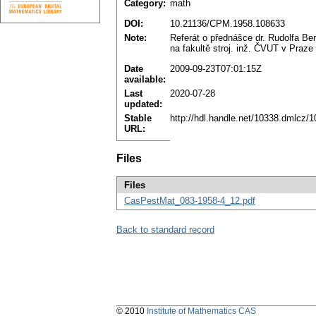
Category:
math
DOI:
10.21136/CPM.1958.108633
Note:
Referát o přednášce dr. Rudolfa Be
na fakultě stroj. inž. ČVUT v Praze
Date
2009-09-23T07:01:15Z
available:
Last
2020-07-28
updated:
Stable
http://hdl.handle.net/10338.dmlcz/
URL:
Files
Files
CasPestMat_083-1958-4_12.pdf
Back to standard record
© 2010
Institute of Mathematics CAS