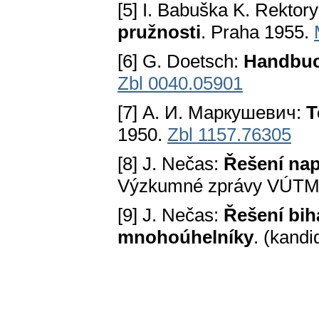
[5] I. Babuška K. Rektory
pružnosti
. Praha 1955.
[6] G. Doetsch:
Handbuc
Zbl 0040.05901
[7] А. И. Маркушевич:
Т
1950.
Zbl 1157.76305
[8] J. Nečas:
Řešení nap
Výzkumné zprávy VÚTMS,
[9] J. Nečas:
Řešení bi
mnohoúhelníky
. (kandi