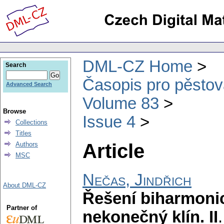
DML-CZ Home
Search
Časopis pro pěstov
Advanced Search
Volume 83
Browse
Issue 4
Collections
Titles
Article
Authors
MSC
Nečas, Jindřich
About DML-CZ
Řešení biharmoni
Partner of
nekonečný klín. II