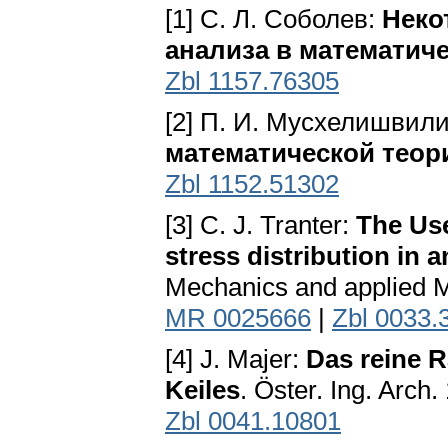
[1] С. Л. Соболев:
Неко
анализа в математич
Zbl 1157.76305
[2] П. И. Мусхелишвил
математической теор
Zbl 1152.51302
[3] C. J. Tranter:
The Use
stress distribution in 
Mechanics and applied M
MR 0025666
|
Zbl 0033.
[4] J. Majer:
Das reine 
Keiles
. Öster. Ing. Arch.
Zbl 0041.10801