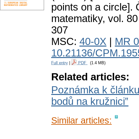
points on a circle].
matematiky
,
vol. 80
307
MSC:
40-0X
|
MR 0
10.21136/CPM.195
Full entry
|
PDF
(1.4 MB)
Related articles:
Poznámka k článku 
bodů na kružnici‟
Similar articles: