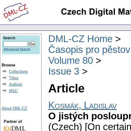
DML-CZ Home
Search
Časopis pro pěstov
Advanced Search
Volume 80
Browse
Issue 3
Collections
Titles
Article
Authors
MSC
Kosmák, Ladislav
About DML-CZ
O jistých posloup
Partner of
(Czech) [On certain