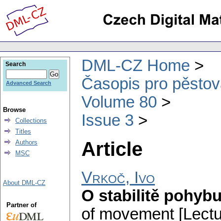
DML-CZ Home
Search
Časopis pro pěstov
Advanced Search
Volume 80
Browse
Issue 3
Collections
Titles
Article
Authors
MSC
Vrkoč, Ivo
About DML-CZ
O stabilitě pohyb
Partner of
of movement [Lectur