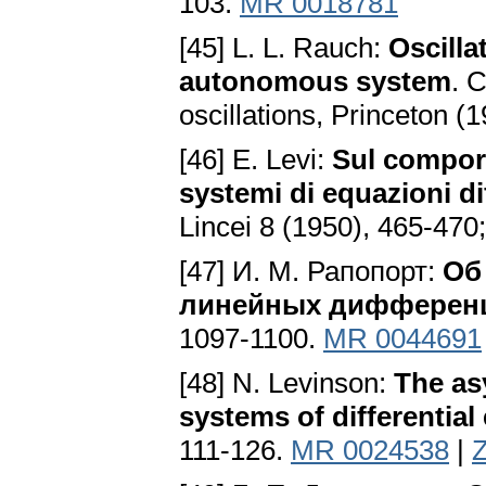
103.
MR 0018781
[45] L. L. Rauch:
Oscilla
autonomous system
. 
oscillations, Princeton (
[46] Е. Levi:
Sul comport
systemi di equazioni di
Lincei 8 (1950), 465-470
[47] И. М. Рапопорт:
Об
линейных дифферен
1097-1100.
MR 0044691
[48] N. Levinson:
The as
systems of differential
111-126.
MR 0024538
|
Z