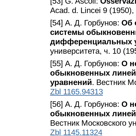
[53] G. Ascoli:
Osservazi
Acad. d. Lincei 9 (1950)
[54] А. Д. Горбунов:
Об 
системы обыкновенн
дифференциальных 
университета, ч. 10 (19
[55] А. Д. Горбунов:
О н
обыкновенных лине
уравнений
. Вестник Мо
Zbl 1165.94313
[56] А. Д. Горбунов:
О н
обыкновенных лине
Вестник Московского уни
Zbl 1145.11324