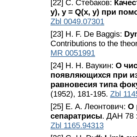
[22] С. Стебаков:
Качес
у), у = Q(х, у) при п
Zbl 0049.07301
[23] Н. F. De Baggis:
Dyn
Contributions to the theor
MR 0051991
[24] H. Н. Ваукин:
О чи
появляющихся при и
равновесия типа фок
(1952), 181-195.
Zbl 114
[25] Е. А. Леонтович:
О 
сепаратрисы
. ДАН 78 
Zbl 1165.94313