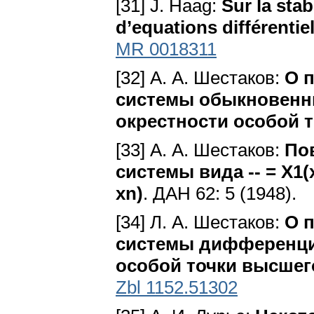
[31] J. Haag:
Sur la stab
d’equations différentie
MR 0018311
[32] А. А. Шестаков:
О 
системы обыкновенн
окрестности особой 
[33] А. А. Шестаков:
По
системы вида -- = Х1(х), 
xn)
. ДАН 62: 5 (1948).
[34] Л. А. Шестаков:
О 
системы дифференци
особой точки высшег
Zbl 1152.51302