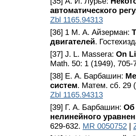
[35] А. И. Лурье:
Некот
автоматического рег
Zbl 1165.94313
[36] 1 М. А. Айзерман:
двигателей
. Гостехизд
[37] J. L. Massera:
On Li
Math. 50: 1 (1949), 705-
[38] Е. А. Барбашин:
Ме
систем
. Матем. сб. 29 
Zbl 1165.94313
[39] Г. А. Барбашин:
Об
нелинейного уравнен
629-632.
MR 0050752
|