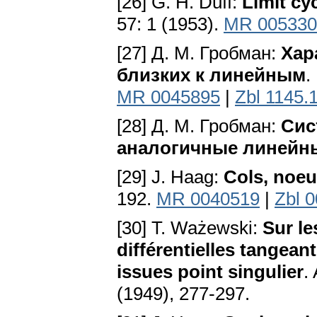
[26] G. H. Duff:
Limit cy
57: 1 (1953).
MR 005330
[27] Д. М. Гробман:
Хар
близких к линейным
.
MR 0045895
|
Zbl 1145.
[28] Д. М. Гробман:
Сис
аналогичные линейн
[29] J. Haag:
Cols, noeu
192.
MR 0040519
|
Zbl 
[30] Т. Ważewski:
Sur le
différentielles tangean
issues point singulier
.
(1949), 277-297.