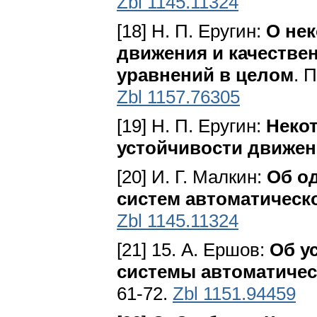
Zbl 1145.11324
[18] Н. П. Еругин:
О не
движения и качеств
уравнений в целом
. 
Zbl 1157.76305
[19] Н. П. Еругин:
Неко
устойчивости движе
[20] И. Г. Малкин:
Об о
систем автоматическ
Zbl 1145.11324
[21] 15. А. Ершов:
Об у
системы автоматичес
61-72.
Zbl 1151.94459