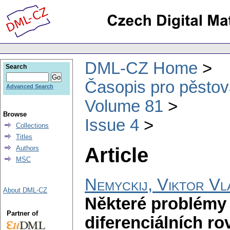
DML-CZ Home
Search
Časopis pro pěstov
Advanced Search
Volume 81
Browse
Issue 4
Collections
Titles
Article
Authors
MSC
Nemyckij, Viktor Vl
About DML-CZ
Některé problémy k
Partner of
diferenciálních ro