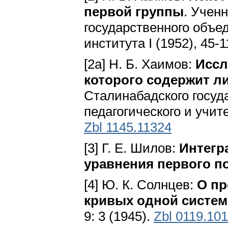
первой группы
. Учен
государственного объед
института I (1952), 45-
[2a] Н. Б. Хаимов:
Иссл
которого содержит л
Сталинабадского госуд
педагогического и учите
Zbl 1145.11324
[3] Г. Е. Шилов:
Интегр
уравнения первого п
[4] Ю. К. Солнцев:
О пр
кривых одной систе
9: 3 (1945).
Zbl 0119.10