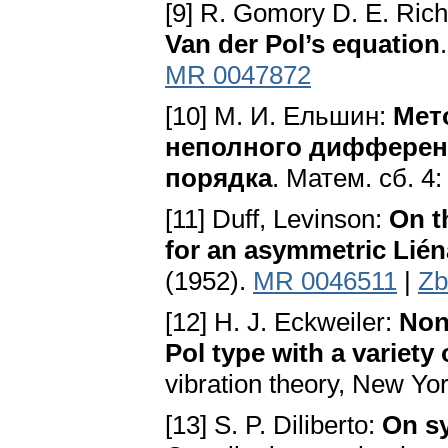
[9] R. Gomory D. E. Ri
Van der Pol’s equation
MR 0047872
[10] М. И. Ельшин:
Мет
неполного дифферен
порядка
. Матем. сб. 4:
[11] Duff, Levinson:
On t
for an asymmetric Lién
(1952).
MR 0046511
|
Zb
[12] H. J. Eckweiler:
Nonl
Pol type with a variety 
vibration theory, New Yo
[13] S. P. Diliberto:
On sy