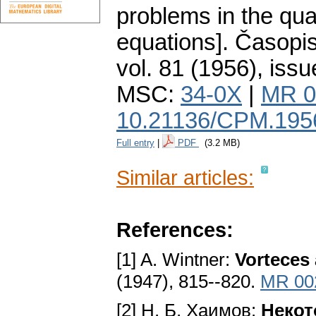
problems in the quali
equations].
Časopis
vol. 81 (1956), issu
MSC:
34-0X
|
MR 0
10.21136/CPM.195
Full entry
|
PDF
(3.2 MB)
Similar articles:
References:
[1] A. Wintner:
Vorteces
(1947), 815--820.
MR 00
[2] Н. Б. Хаимов:
Некот