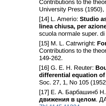
Contributions to the theor
University Press (1950),
[14] L. Amerio:
Studio a
linea chiusa, per azion
scuola normale super. di 
[15] М. L. Catrwright:
For
Contributions to the theor
149-262.
[16] G. E. H. Reuter:
Bou
differential equation o
Soc. 27, 1, No 105 (1952
[17] Е. А. Барбашинб Н
движения в целом
. Д