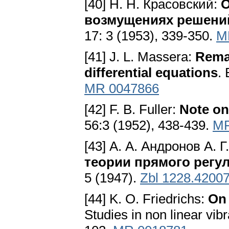
[40] Н. Н. Красовский:
О
возмущениях решений
17: 3 (1953), 339-350.
M
[41] J. L. Massera:
Remar
differential equations
.
MR 0047866
[42] F. B. Fuller:
Note on 
56:3 (1952), 438-439.
MR
[43] А. А. Андронов А. 
теории прямого регу
5 (1947).
Zbl 1228.4200
[44] K. O. Friedrichs:
On 
Studies in non linear vib