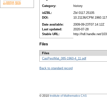
Category:
history
idZBL:
Zbl 0117.25105
DOI:
10.21136/CPM.1960.11
Date available:
2009-09-23T07:14:12Z
Last updated:
2020-07-28
Stable URL:
http://hdl.handle.net/1
Files
Files
CasPestMat_085-1960-4_11.pdf
Back to standard record
© 2010
Institute of Mathematics CAS