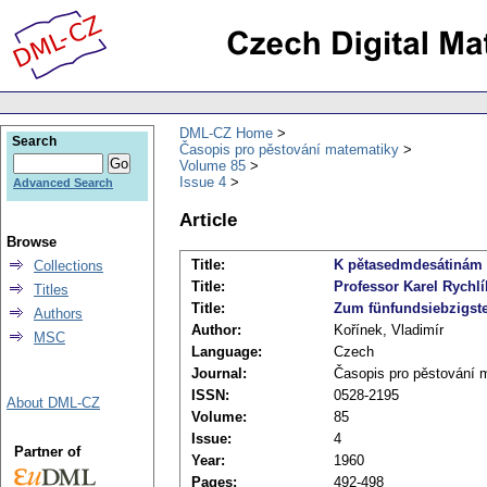
DML-CZ Home
Search
Časopis pro pěstování matematiky
Volume 85
Issue 4
Advanced Search
Article
Browse
Title:
K pětasedmdesátinám p
Collections
Title:
Professor Karel Rychlí
Titles
Title:
Zum fünfundsiebzigsten
Authors
Author:
Kořínek, Vladimír
MSC
Language:
Czech
Journal:
Časopis pro pěstování 
ISSN:
0528-2195
About DML-CZ
Volume:
85
Issue:
4
Partner of
Year:
1960
Pages:
492-498