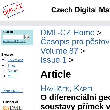
DML-CZ Home
Search
Časopis pro pěstov
Advanced Search
Volume 87
Browse
Issue 1
Collections
Titles
Article
Authors
MSC
Havlíček, Karel
About DML-CZ
O diferenciální g
Partner of
soustavy přímek v