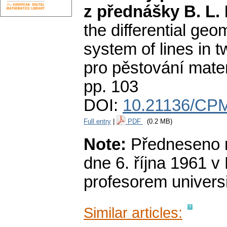
z přednášky B. L.
the differential geo
system of lines in t
pro pěstování mate
pp. 103
DOI:
10.21136/CPM
Full entry
|
PDF
(0.2 MB)
Note:
Předneseno n
dne 6. října 1961 v
profesorem universit
Similar articles: