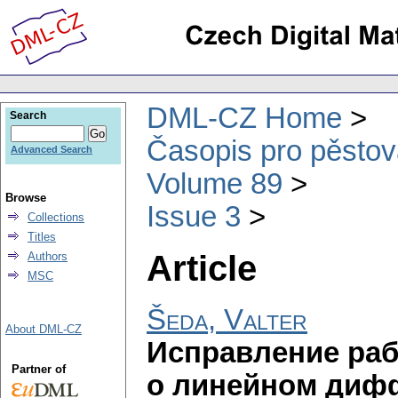
DML-CZ Home
Search
Časopis pro pěstov
Advanced Search
Volume 89
Browse
Issue 3
Collections
Titles
Article
Authors
MSC
Šeda, Valter
About DML-CZ
Исправление раб
Partner of
о линейном диф