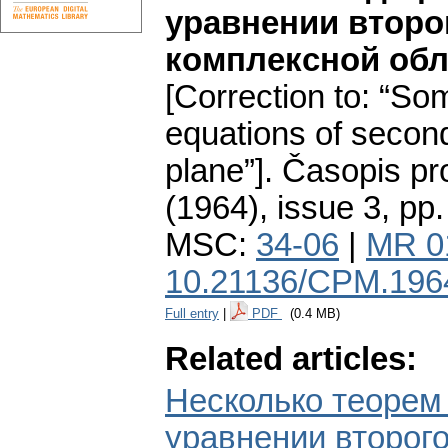
уравнении второ
комплексной обл
[Correction to: “Som
equations of second
plane”].
Časopis pr
(1964), issue 3
,
pp.
MSC:
34-06
|
MR 0
10.21136/CPM.196
Full entry
|
PDF
(0.4 MB)
Related articles:
Несколько теоре
уравнении второго