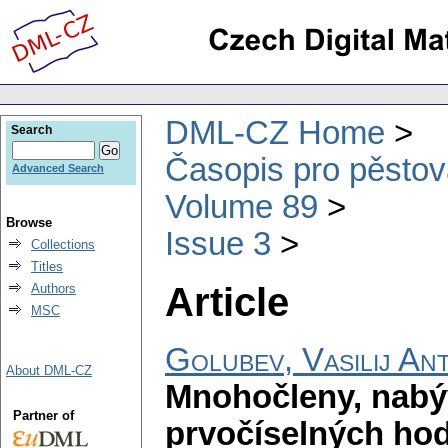
DML-CZ Home
Search
Časopis pro pěstov
Advanced Search
Volume 89
Browse
Issue 3
Collections
Titles
Article
Authors
MSC
Golubev, Vasilij An
About DML-CZ
Mnohočleny, nabý
Partner of
prvočíselných ho