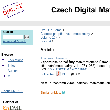
DML-CZ Home
Search
Časopis pro pěstování matematiky
Volume 107
Issue 4
Advanced Search
Article
Browse
Kurzweil, Jaroslav
Collections
Vzpomínka na začátky Matematického ústav
Titles
pěstování matematiky
,
vol. 107 (1982), issue 4
,
DOI:
10.21136/CPM.1982.118141
Authors
Full entry
|
PDF
(0.3 MB)
MSC
Note:
K třicátému výročí založení Matematické
About DML-CZ
Similar articles:
Partner of