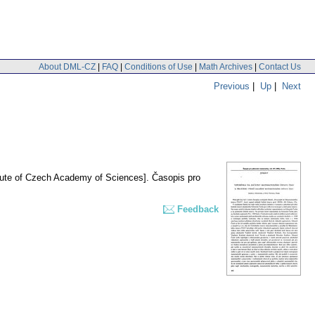
About DML-CZ
|
FAQ
|
Conditions of Use
|
Math Archives
|
Contact Us
Previous
|
Up
|
Next
tute of Czech Academy of Sciences].
Časopis pro
Feedback