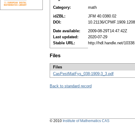
Category:
math
idZBL:
JFM 40.0380.02
DOI:
10.21136/CPMF.1909.120
Date available:
2009-08-29T14:47:42Z
Last updated:
2020-07-29
Stable URL:
http://hdl.handle.net/1033
Files
Files
CasPestMatFys_038-1909-3_3.pdf
Back to standard record
© 2010
Institute of Mathematics CAS