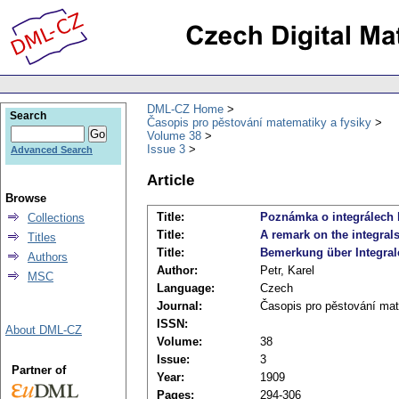
DML-CZ Home
Search
Časopis pro pěstování matematiky a fysiky
Volume 38
Issue 3
Advanced Search
Article
Browse
Title:
Poznámka o integrálech h
Collections
Title:
A remark on the integrals
Titles
Title:
Bemerkung über Integrale
Authors
Author:
Petr, Karel
MSC
Language:
Czech
Journal:
Časopis pro pěstování mat
ISSN:
About DML-CZ
Volume:
38
Issue:
3
Partner of
Year:
1909
Pages:
294-306