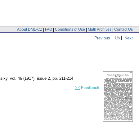
About DML-CZ
|
FAQ
|
Conditions of Use
|
Math Archives
|
Contact Us
Previous
|
Up
|
Next
siky
,
vol. 46 (1917), issue 2
,
pp. 211-214
Feedback