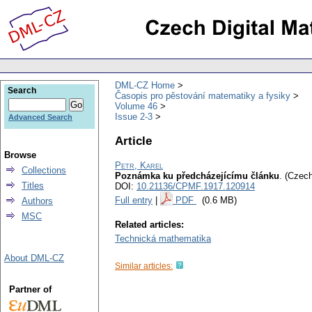
DML-CZ Home
Search
Časopis pro pěstování matematiky a fysiky
Volume 46
Issue 2-3
Advanced Search
Article
Browse
Petr, Karel
Collections
Poznámka ku předcházejícímu článku
.
(Czech
Titles
DOI:
10.21136/CPMF.1917.120914
Full entry
|
PDF
(0.6 MB)
Authors
MSC
Related articles:
Technická mathematika
About DML-CZ
Similar articles:
Partner of