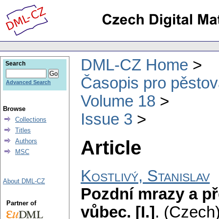
DML-CZ Home
Search
Časopis pro pěstov
Advanced Search
Volume 18
Browse
Issue 3
Collections
Titles
Article
Authors
MSC
Kostlivý, Stanislav
About DML-CZ
Pozdní mrazy a p
Partner of
vůbec. [I.]
.
(Czech)