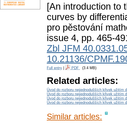
[An introduction to 
curves by differentia
pro pěstování math
issue 4
,
pp. 465-49
Zbl JFM 40.0331.0
10.21136/CPMF.19
Full entry
|
PDF
(3.4 MB)
Related articles:
Úvod do rozboru nejjednodušších křivek užitím dif
Úvod do rozboru nejjednodušších křivek užitím dif
Úvod do rozboru nejjednodušších křivek užitím dif
Úvod do rozboru nejjednodušších křivek užitím di
Similar articles: