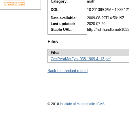
Category:
math
DOI:
10.21136/CPMF.1909.12
Date available:
2009-08-29T14:50:19Z
Last updated:
2020-07-29
Stable URL:
http://hdl.handle.net/10
Files
Files
CasPestMatFys_038-1909-4_13.pdf
Back to standard record
© 2010
Institute of Mathematics CAS