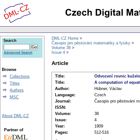
DML-CZ Home
Search
Časopis pro pěstování matematiky a fysiky
Volume 38
Issue 4
Advanced Search
Article
Browse
Title:
Odvození rovnic kuželo
Collections
Title:
A computation of equati
Titles
Author:
Hübner, Václav
Authors
Language:
Czech
MSC
Journal:
Časopis pro pěstování m
ISSN:
Volume:
38
About DML-CZ
Issue:
4
Year:
1909
Partner of
Pages:
512-516