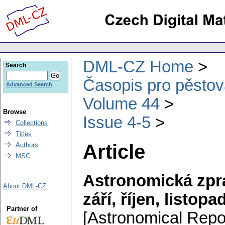
DML-CZ Home
Search
Časopis pro pěstov
Advanced Search
Volume 44
Browse
Issue 4-5
Collections
Titles
Article
Authors
MSC
Astronomická zprá
About DML-CZ
září, říjen, listop
Partner of
[Astronomical Repor