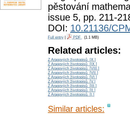
pěstování mathemat
issue 5
,
pp. 211-21
DOI:
10.21136/CPM
Full entry
|
PDF
(1.1 MB)
Related articles:
Z Aragových životopisů. [X.]
Z Aragových životopisů. [IX.]
Z Aragových životopisů. [VIII.]
Z Aragových životopisů. [VII.]
Z Aragových životopisů. [VI.]
Z Aragových životopisů. [V.]
Z Aragových životopisů. [III.]
Z Aragových životopisů. [II.]
Z Aragových životopisů. [I.]
Similar articles: