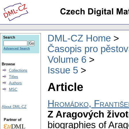
DML-CZ Home
Search
Časopis pro pěstov
Advanced Search
Volume 6
Browse
Issue 5
Collections
Titles
Article
Authors
MSC
Hromádko, Františe
About DML-CZ
Z Aragových životo
Partner of
biographies of Arago.