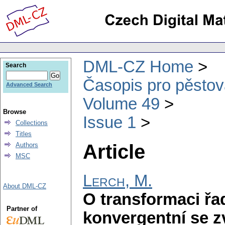
DML-CZ Home
Search
Časopis pro pěstov
Advanced Search
Volume 49
Browse
Issue 1
Collections
Titles
Article
Authors
MSC
Lerch, M.
About DML-CZ
O transformaci řad
Partner of
konvergentní se z