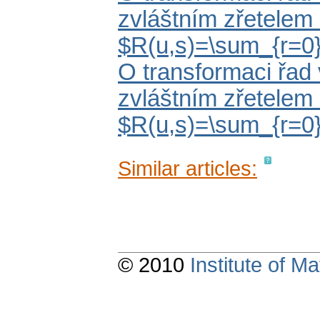
zvláštním zřetelem
$R(u,s)=\sum_{r=0}^\
O transformaci řad 
zvláštním zřetelem
$R(u,s)=\sum_{r=0}^\
Similar articles:
© 2010
Institute of 