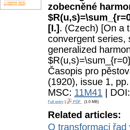
zobecněné harmon
$R(u,s)=\sum_{r=0}
[I.]
.
(Czech) [On a t
convergent series, s
generalized harmon
$R(u,s)=\sum_{r=0}^\
Časopis pro pěstov
(1920), issue 1
,
pp.
MSC:
11M41
| DOI
Full entry
|
PDF
(1.0 MB)
Related articles:
O transformaci řad 