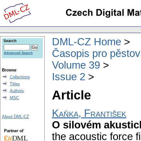
DML-CZ Home
Search
Časopis pro pěstov
Advanced Search
Volume 39
Browse
Issue 2
Collections
Titles
Article
Authors
MSC
Kaňka, František
About DML-CZ
O silovém akustick
Partner of
the acoustic force fiel