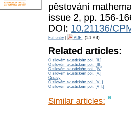
pěstování mathemat
issue 2
,
pp. 156-16
DOI:
10.21136/CPM
Full entry
|
PDF
(1.1 MB)
Related articles:
O silovém akustickém poli. [II.]
O silovém akustickém poli. [III.]
O silovém akustickém poli. [IV.]
O silovém akustickém poli. [V.]
Opravy
O silovém akustickém poli. [VI.]
O silovém akustickém poli. [VII.]
Similar articles: