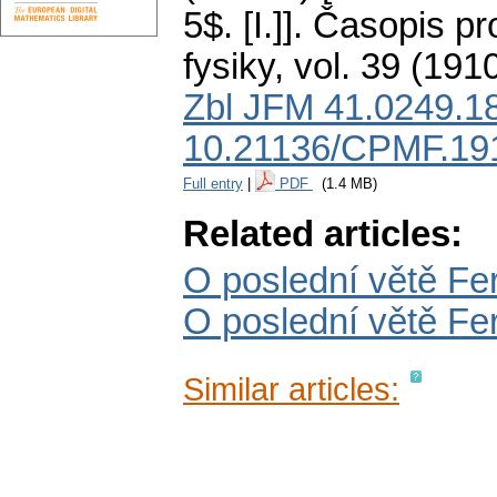
5$. [I.]].
Časopis pr
fysiky
,
vol. 39 (1910
Zbl JFM 41.0249.1
10.21136/CPMF.19
Full entry
|
PDF
(1.4 MB)
Related articles:
O poslední větě Fe
O poslední větě Fer
Similar articles: