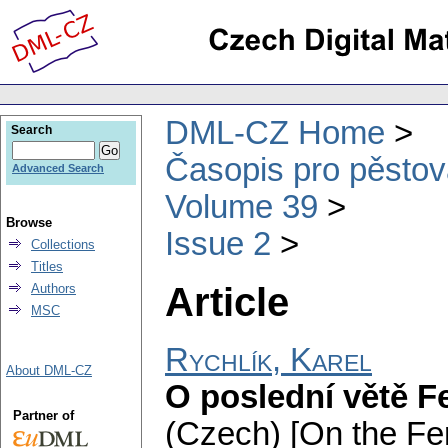
DML-CZ Home
Search
Časopis pro pěstov
Advanced Search
Volume 39
Browse
Issue 2
Collections
Titles
Article
Authors
MSC
Rychlík, Karel
About DML-CZ
O poslední větě Fe
Partner of
(Czech) [On the Fer